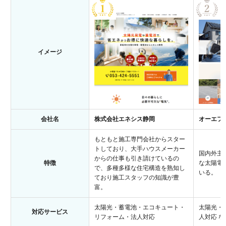
イメージ
会社名
株式会社エネシス静岡
オーエフ
もともと施工専門会社からスター
トしており、大手ハウスメーカー
国内外主
からの仕事も引き請けているの
特徴
な太陽電
で、多種多様な住宅構造を熟知し
いる。
ており施工スタッフの知識が豊
富。
太陽光・蓄電池・エコキュート・
太陽光・
対応サービス
リフォーム・法人対応
人対応 な