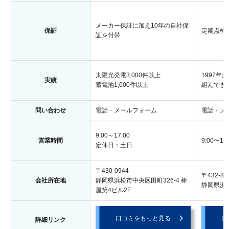
メーカー保証に加え10年の自社保
保証
定期点検
証を付帯
太陽光発電3,000件以上
1997
実績
蓄電池1,000件以上
組んでき
問い合わせ
電話・メールフォーム
電話・メ
9:00～17:00
営業時間
9:00〜18:
定休日：土日
〒430-0944
〒432-80
会社所在地
静岡県浜松市中央区田町326-4 棒
静岡県浜松
屋第4ビル2F
口コミをもっと見る
口
詳細リンク