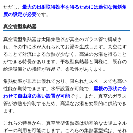
ただし、
最大の日射取得効率を得るためには適切な傾斜角
度の設定が必要
です。
真空管型集熱器
真空管型集熱器は太陽集熱器が真空のガラス管で構成さ
れ、その中に水が入れられてお湯を生成します。真空にす
ることで対流による放熱が少なく、高温のお湯を得ること
ができる特長があります。平板型集熱器と同様に、既存の
給湯設備との接続が容易で、柔軟性があります。
集熱効率が非常に優れており、限られたスペースでも高い
性能が期待できます。水平設置が可能で、
屋根の形状に合
わせて自由度の高い設置が可能
です。また、真空のガラス
管が放熱を抑制するため、高温なお湯を効果的に供給でき
ます。
これらの特長から、真空管型集熱器は効率的な太陽エネル
ギーの利用を可能にします。これらの集熱器型式は、それ