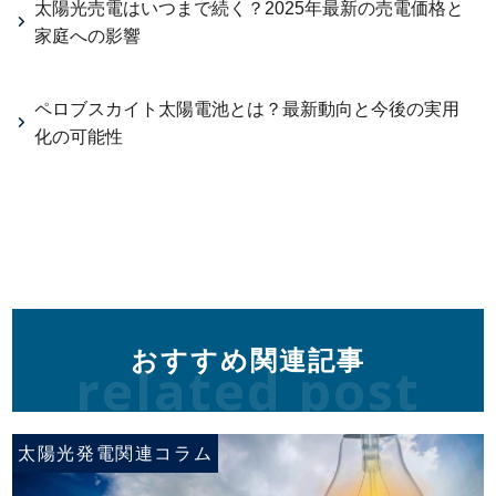
太陽光売電はいつまで続く？2025年最新の売電価格と
家庭への影響
ペロブスカイト太陽電池とは？最新動向と今後の実用
化の可能性
おすすめ関連記事
related post
太陽光発電関連コラム