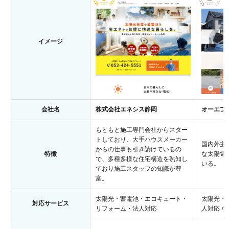
イメージ
会社名
株式会社エネシス静岡
オーエフ
もともと施工専門会社からスター
トしており、大手ハウスメーカー
国内外主
からの仕事も引き請けているの
特徴
な太陽電
で、多種多様な住宅構造を熟知し
いる。
ており施工スタッフの知識が豊
富。
太陽光・蓄電池・エコキュート・
太陽光・
対応サービス
リフォーム・法人対応
人対応 な