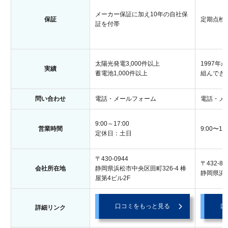
メーカー保証に加え10年の自社保
保証
定期点検
証を付帯
太陽光発電3,000件以上
1997
実績
蓄電池1,000件以上
組んでき
問い合わせ
電話・メールフォーム
電話・メ
9:00～17:00
営業時間
9:00〜18:
定休日：土日
〒430-0944
〒432-80
会社所在地
静岡県浜松市中央区田町326-4 棒
静岡県浜松
屋第4ビル2F
口コミをもっと見る
口
詳細リンク