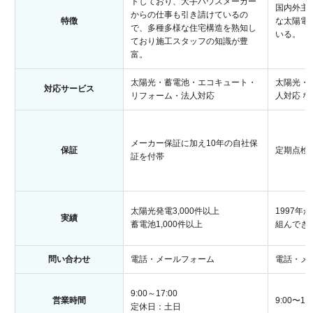
トしており、大手ハウスメーカー
国内外主
からの仕事も引き請けているの
特徴
な太陽電
で、多種多様な住宅構造を熟知し
いる。
ており施工スタッフの知識が豊
富。
太陽光・蓄電池・エコキュート・
太陽光・
対応サービス
リフォーム・法人対応
人対応 な
メーカー保証に加え10年の自社保
保証
定期点検
証を付帯
太陽光発電3,000件以上
1997
実績
蓄電池1,000件以上
組んでき
問い合わせ
電話・メールフォーム
電話・メ
9:00～17:00
営業時間
9:00〜18:
定休日：土日