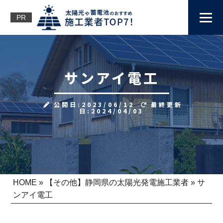
PR
サンアイ電工
公開日:2023/06/12
最終更新
日:2024/04/03
HOME
»
【その他】静岡県の太陽光発電施工業者
»
サ
ンアイ電工