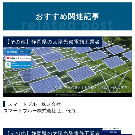
おすすめ関連記事
related post
【その他】静岡県の太陽光発電施工業者
スマートブルー株式会社
スマートブルー株式会社は、低コ....
【その他】静岡県の太陽光発電施工業者